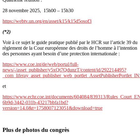
28 novembre 2025, 15h00 – 15h30
https://webtv.un.org/en/asset/k15/k15d5osof3
(*2)
Voir à ce sujet le guide pratique publié par le HCR sur l’article 39 du
règlement de la Cour européenne des droits de l’homme à l’intention
des personnes ayant besoin d’une protection internationale :
https://www.coe.int/de/web/portal/full-
news/-/asset_publisher/y5xQt7QdunzT/content/id/292214495?
_com_liferay_asset_publisher_web_portlet_AssetPublisherPortl
et
https://www.echr.coe.int/documents/604084/839313/Rules_Court_E
6b9d-3442-031b-43217bbfa1bd?
version=14.0&t=1758007123051&download=true
Plus de photos du congrès