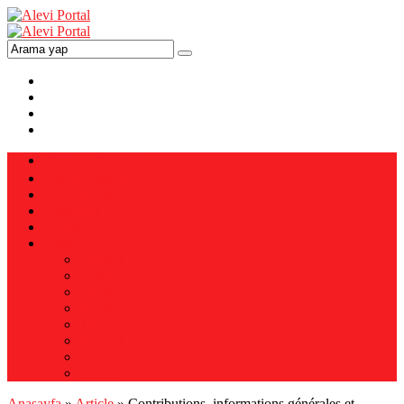
Page d’accueil
Vision-Mission
Bibliothèque
Nouvelles
Contact
Langue
Deutsch
Arabic
English
Kurdish
Türkçe
Persisch
Sloviç
Zazaki
Anasayfa
»
Article
»
Contributions, informations générales et