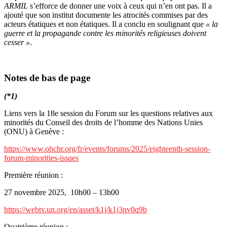
ARMIL
s’efforce de donner une voix à ceux qui n’en ont pas. Il a
ajouté que son institut documente les atrocités commises par des
acteurs étatiques et non étatiques. Il a conclu en soulignant que
« la
guerre et la propagande contre les minorités religieuses doivent
cesser »
.
Notes de bas de page
(*1)
Liens vers la 18e session du Forum sur les questions relatives aux
minorités du Conseil des droits de l’homme des Nations Unies
(ONU) à Genève :
https://www.ohchr.org/fr/events/forums/2025/eighteenth-session-
forum-minorities-issues
Première réunion :
27 novembre 2025, 10h00 – 13h00
https://webtv.un.org/en/asset/k1j/k1j3nv0q9b
Quatrième réunion :